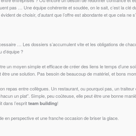
entre entreprises ? Ou encore un besoin de redonner confiance et esp
uent pas … Une équipe cohérente et soudée, on le sait, c’est la clé 
évident de choisir, d’autant que l’offre est abondante et que cela ne 
écessaire … Les dossiers s’accumulent vite et les obligations de chacun
u d’équipe ?
tre un moyen simple et efficace de créer des liens le temps d’une soi
t être une solution. Pas besoin de beaucoup de matériel, et bons mo
n repas entre collègues. Un restaurant, ou pourquoi pas, un traiteur d
chacun un plat”. Simple, peu coûteuse, elle peut être une bonne manièr
it dans l’esprit
team building
!
de en perspective et une franche occasion de briser la glace.