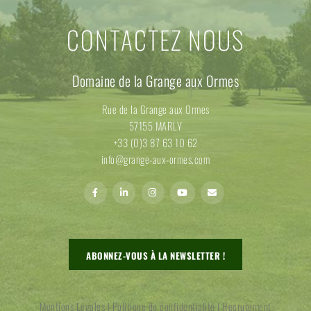
CONTACTEZ NOUS
Domaine de la Grange aux Ormes
Rue de la Grange aux Ormes
57155 MARLY
+33 (0)3 87 63 10 62
info@grange-aux-ormes.com
ABONNEZ-VOUS À LA NEWSLETTER !
Mentions Légales
|
Politique de confidentialité
|
Recrutement