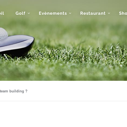
il
Golf
Evènements
Restaurant
Sh
team building ?