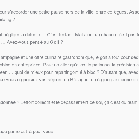
our s’accorder une petite pause hors de la ville, entre collègues. Ass
ilding ?
nt négliger la détente … C’est tentant. Mais tout un chacun n’est pa
ps … Avez-vous pensé au
Golf
?
campagne et une offre culinaire gastronomique, le golf a tout pour sédu
tables en entreprises. Pour ne citer qu’elles, la patience, la précision
u green … quoi de mieux pour repartir gonflé à bloc ? D’autant que, av
ue vous organisiez vos séjours en Bretagne, en région parisienne o
donnée ? L’effort collectif et le dépassement de soi, ça c’est du team 
cape game est là pour vous !