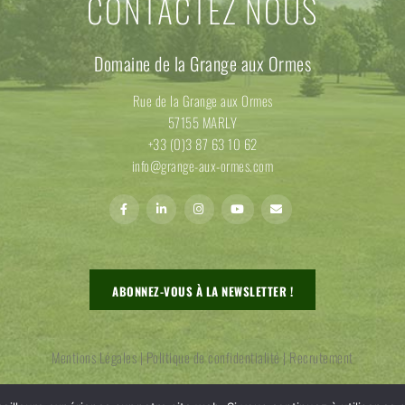
CONTACTEZ NOUS
Domaine de la Grange aux Ormes
Rue de la Grange aux Ormes
57155 MARLY
+33 (0)3 87 63 10 62
info@grange-aux-ormes.com
ABONNEZ-VOUS À LA NEWSLETTER !
Mentions Légales
|
Politique de confidentialité
|
Recrutement