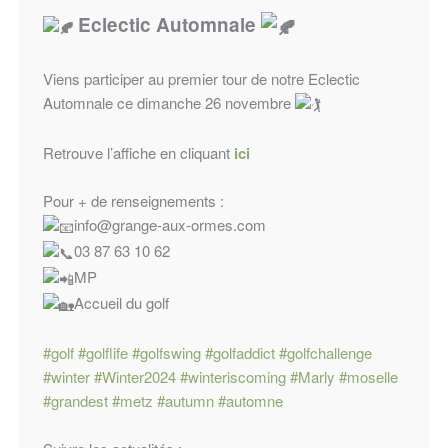
Eclectic Automnale
Viens participer au premier tour de notre Eclectic
Automnale ce dimanche 26 novembre
Retrouve l’affiche en cliquant
ici
Pour + de renseignements :
info@grange-aux-ormes.com
03 87 63 10 62
MP
Accueil du golf
#golf
#golflife
#golfswing
#golfaddict
#golfchallenge
#winter
#Winter2024
#winteriscoming
#Marly
#moselle
#grandest
#metz
#autumn
#automne