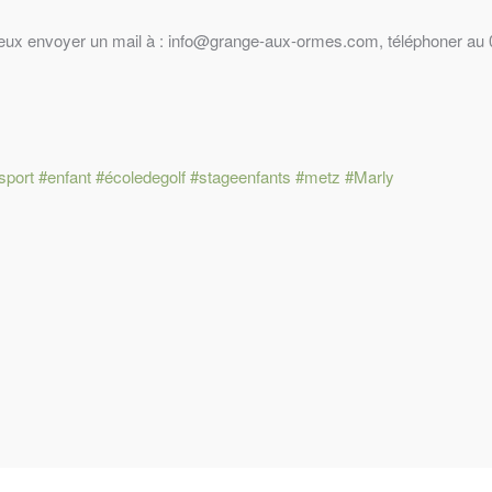
tu peux envoyer un mail à : info@grange-aux-ormes.com, téléphoner au
sport
#enfant
#écoledegolf
#stageenfants
#metz
#Marly