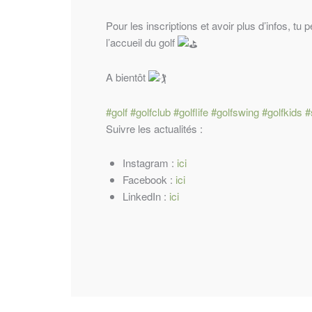
Pour les inscriptions et avoir plus d’infos, 
l’accueil du golf
A bientôt
#golf
#golfclub
#golflife
#golfswing
#golfkids
#
Suivre les actualités :
Instagram :
ici
Facebook :
ici
LinkedIn :
ici