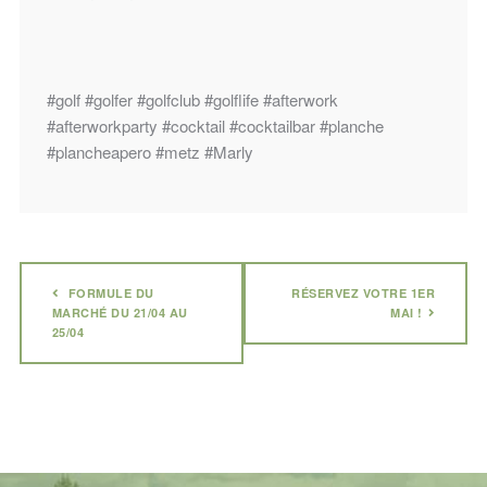
#golf #golfer #golfclub #golflife #afterwork
#afterworkparty #cocktail #cocktailbar #planche
#plancheapero #metz #Marly
FORMULE DU
RÉSERVEZ VOTRE 1ER
MARCHÉ DU 21/04 AU
MAI !
25/04