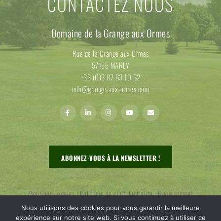
CONTACTEZ NOUS
Domaine de la Grange aux Ormes
Rue de la Grange aux Ormes
57155 MARLY
+33 (0)3 87 63 10 62
info@grange-aux-ormes.com
ABONNEZ-VOUS À LA NEWSLETTER !
Mentions Légales
|
Politique de confidentialité
|
Recrutement
Nous utilisons des cookies pour vous garantir la meilleure
expérience sur notre site web. Si vous continuez à utiliser ce