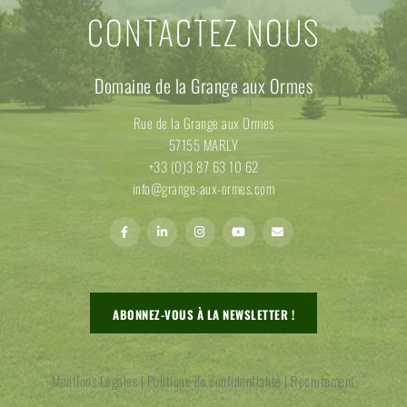
CONTACTEZ NOUS
Domaine de la Grange aux Ormes
Rue de la Grange aux Ormes
57155 MARLY
+33 (0)3 87 63 10 62
info@grange-aux-ormes.com
ABONNEZ-VOUS À LA NEWSLETTER !
Mentions Légales
|
Politique de confidentialité
|
Recrutement