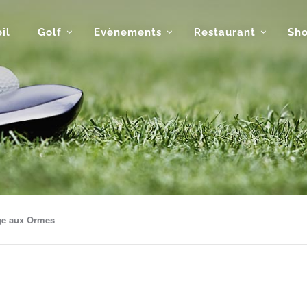
il
Golf
Evènements
Restaurant
Sh
nge aux Ormes