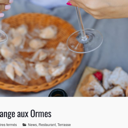
Grange aux Ormes
res fermés
News
,
Restaurant
,
Terrasse