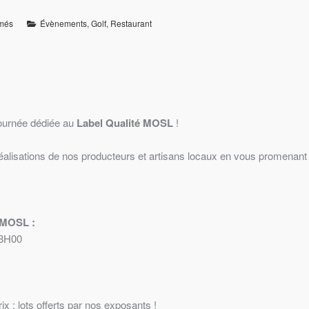
rmés
Évènements
,
Golf
,
Restaurant
ournée dédiée au
Label Qualité MOSL
!
 réalisations de nos producteurs et artisans locaux en vous promena
 MOSL :
18H00
x : lots offerts par nos exposants !