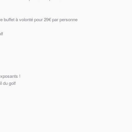
e buffet à volonté pour 29€ par personne
lf
exposants !
l du golf