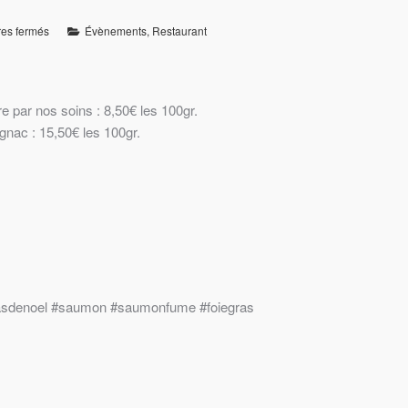
es fermés
Évènements
,
Restaurant
par nos soins : 8,50€ les 100gr.
gnac : 15,50€ les 100gr.
asdenoel
#saumon
#saumonfume
#foiegras