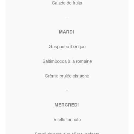
Salade de fruits
–
MARDI
Gaspacho ibérique
Saltimbocca à la romaine
Crème brulée pistache
–
MERCREDI
Vitello tonnato
Sauté de porc aux olives, polenta