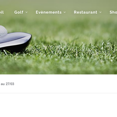
il
Golf
Evènements
Restaurant
Sh
 au 27/03