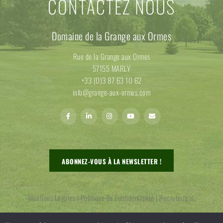
CONTACTEZ NOUS
Domaine de la Grange aux Ormes
Rue de la Grange aux Ormes
57155 MARLY
+33 (0)3 87 63 10 62
info@grange-aux-ormes.com
ABONNEZ-VOUS À LA NEWSLETTER !
Mentions Légales
|
Politique de confidentialité
|
Recrutement