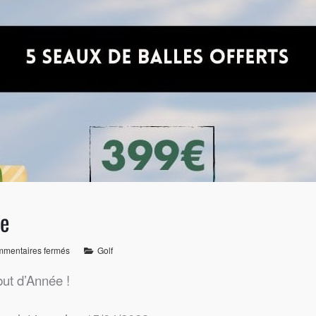
ée
mentaires fermés
Golf
ut d’Année !