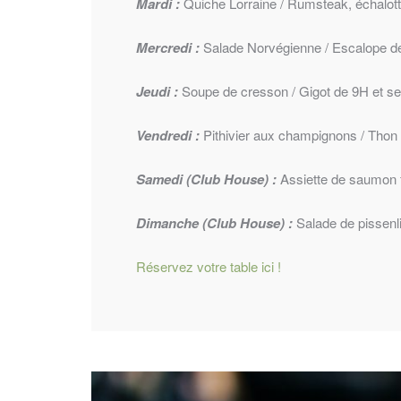
Mardi :
Quiche Lorraine / Rumsteak, échalotte 
Mercredi :
Salade Norvégienne / Escalope de 
Jeudi :
Soupe de cresson / Gigot de 9H et sem
Vendredi :
Pithivier aux champignons / Thon mi
Samedi (Club House) :
Assiette de saumon f
Dimanche (Club House) :
Salade de pissenl
Réservez votre table ici !