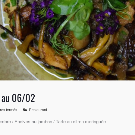
1 au 06/02
res fermés
Restaurant
embre / Endives au jambon / Tarte au citron meringuée