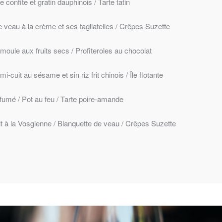
confite et gratin dauphinois / Tarte tatin
veau à la crème et ses tagliatelles / Crêpes Suzette
oule aux fruits secs / Profiteroles au chocolat
-cuit au sésame et sin riz frit chinois / Île flotante
umé / Pot au feu / Tarte poire-amande
it à la Vosgienne / Blanquette de veau / Crêpes Suzette