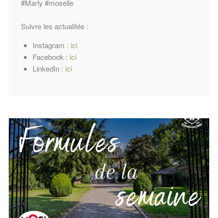
#Marly
#moselle
Suivre les actualités :
Instagram :
ici
Facebook :
ici
LinkedIn :
ici