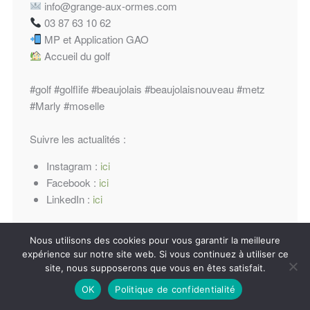
info@grange-aux-ormes.com
03 87 63 10 62
MP et Application GAO
Accueil du golf
#golf
#golflife
#beaujolais
#beaujolaisnouveau
#metz
#Marly
#moselle
Suivre les actualités :
Instagram :
ici
Facebook :
ici
LinkedIn :
ici
Nous utilisons des cookies pour vous garantir la meilleure
expérience sur notre site web. Si vous continuez à utiliser ce
site, nous supposerons que vous en êtes satisfait.
OK
Politique de confidentialité