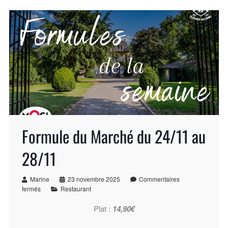
Formule du Marché du 24/11 au
28/11
Marine
23 novembre 2025
Commentaires
fermés
Restaurant
Plat :
14,90€