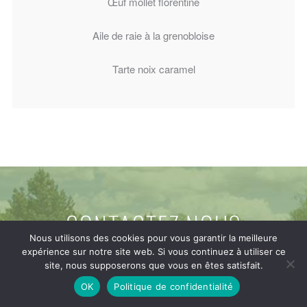
Œuf mollet florentine
Aile de raie à la grenobloise
Tarte noix caramel
CONTACTEZ NOUS
Nous utilisons des cookies pour vous garantir la meilleure
expérience sur notre site web. Si vous continuez à utiliser ce
Domaine de la Grange aux Ormes
site, nous supposerons que vous en êtes satisfait.
OK
Politique de confidentialité
Rue de la Grange aux Ormes