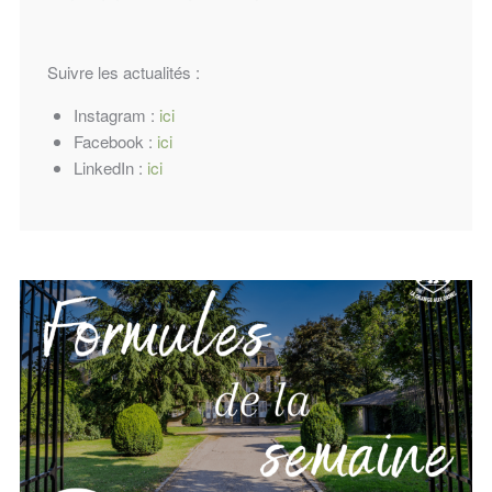
Suivre les actualités :
Instagram :
ici
Facebook :
ici
LinkedIn :
ici